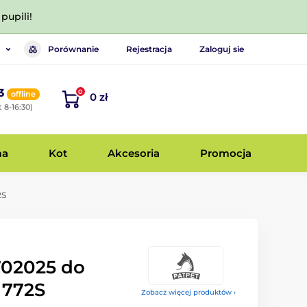
pupili!
Porównanie
Rejestracja
Zaloguj sie
3
0
offline
0 zł
 8-16:30)
ma
Kot
Akcesoria
Promocja
2S
702025 do
 772S
Zobacz więcej produktów ›