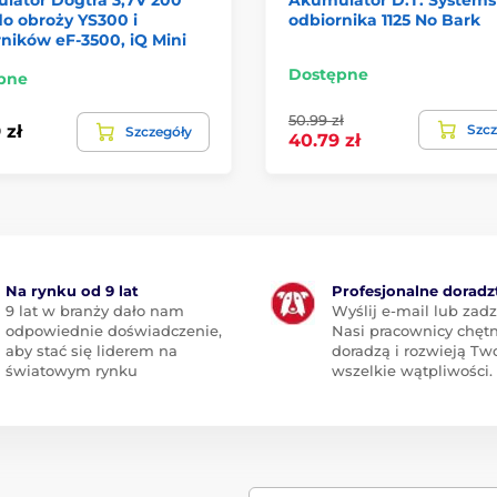
o obroży YS300 i
odbiornika 1125 No Bark
ników eF-3500, iQ Mini
Dostępne
pne
50.99 zł
Szcz
 zł
Szczegóły
40.79 zł
Na rynku od 9 lat
Profesjonalne dorad
9 lat w branży dało nam
Wyślij e-mail lub zad
odpowiednie doświadczenie,
Nasi pracownicy chętn
aby stać się liderem na
doradzą i rozwieją Tw
światowym rynku
wszelkie wątpliwości.