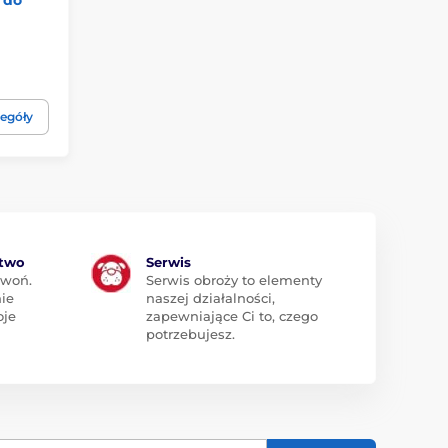
egóły
ztwo
Serwis
zwoń.
Serwis obroży to elementy
ie
naszej działalności,
oje
zapewniające Ci to, czego
potrzebujesz.