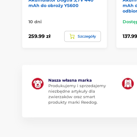
mAh do obroży YS600
mAh d
odbior
10 dni
Dostę
259.99 zł
137.99
Szczegóły
Nasza własna marka
Produkujemy i sprzedajemy
niezbędne artykuły dla
zwierzaków oraz smart
produkty marki Reedog.