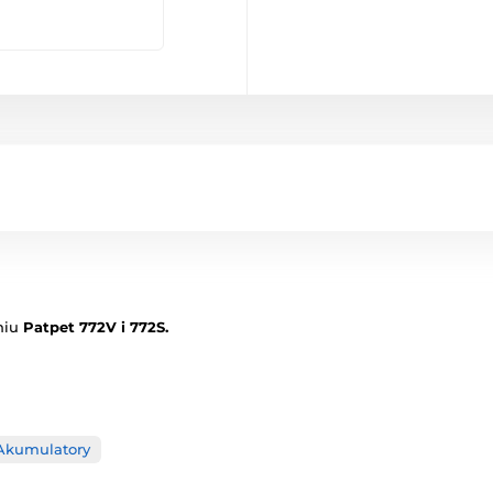
niu
Patpet 772V i 772S.
Akumulatory