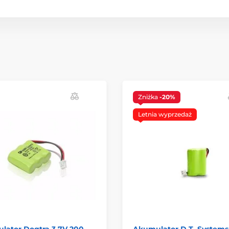
Zniżka
-20%
Letnia wyprzedaż
lator Dogtra 3,7V 200
Akumulator D.T. Systems