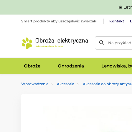
☀️ Let
Smart produkty aby uszczęśliwić zwierzaki
Kontakt
D
Na przykład
Obroże
Ogrodzenia
Legowiska, bu
Wprowadzenie
Akcesoria
Akcesoria do obroży antys