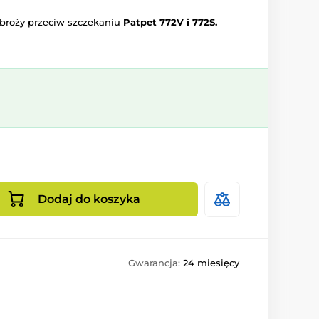
broży przeciw szczekaniu
Patpet 772V i 772S.
Dodaj do koszyka
Gwarancja:
24 miesięcy