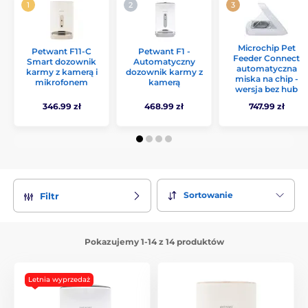
Microchip Pet
Petwant F11-C
Petwant F1 -
Feeder Connect
Smart dozownik
Automatyczny
automatyczna
karmy z kamerą i
dozownik karmy z
miska na chip -
mikrofonem
kamerą
wersja bez hub
346.99 zł
468.99 zł
747.99 zł
Sortowanie
Filtr
Pokazujemy 1-14 z 14 produktów
Letnia wyprzedaż