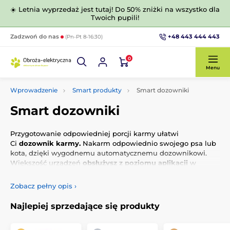
☀️ Letnia wyprzedaż jest tutaj! Do 50% zniżki na wszystko dla
Twoich pupili!
+48 443 444 443
Zadzwoń do nas
(Pn-Pt 8-16:30)
0
Menu
Wprowadzenie
Smart produkty
Smart dozowniki
Smart dozowniki
Przygotowanie odpowiedniej porcji karmy ułatwi
Ci
dozownik karmy.
Nakarm odpowiednio swojego psa lub
kota, dzięki wygodnemu automatycznemu dozownikowi.
Większość urządzeń
obsłużysz z poziomu aplikacji
w
telefonie! Wybierz czas karmienia i wielkość porcji.
Zobacz pełny opis
›
Najlepiej sprzedające się produkty